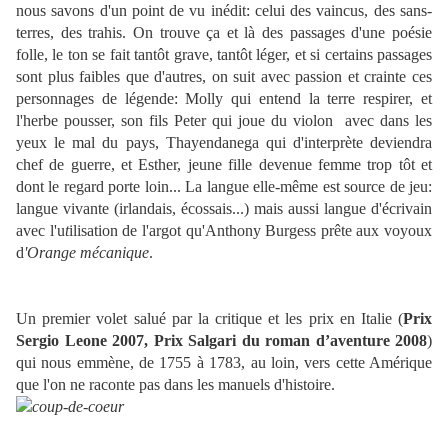
nous savons d'un point de vu inédit: celui des vaincus, des sans-
terres, des trahis. On trouve ça et là des passages d'une poésie
folle, le ton se fait tantôt grave, tantôt léger, et si certains passages
sont plus faibles que d'autres, on suit avec passion et crainte ces
personnages de légende: Molly qui entend la terre respirer, et
l'herbe pousser, son fils Peter qui joue du violon avec dans les
yeux le mal du pays, Thayendanega qui d'interprète deviendra
chef de guerre, et Esther, jeune fille devenue femme trop tôt et
dont le regard porte loin... La langue elle-même est source de jeu:
langue vivante (irlandais, écossais...) mais aussi langue d'écrivain
avec l'u
t
ilisation de l'argot qu'Anthony Burgess prête aux voyoux
d
'Orange mécanique
.
Un premier volet salué par la critique et les prix en Italie (
Prix
Sergi
o Leone 2007, Prix Salgari du roman d’aventure 2008
)
qui nous emmène, de 1755 à 1783, au loin, vers cette Amérique
que l'on ne raconte pas dans les manuels d'histoire.