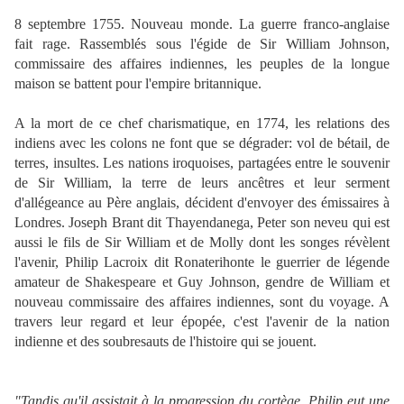
8 septembre 1755. Nouveau monde. La guerre franco-anglaise
fait rage. Rassemblés sous l'égide de Sir William Johnson,
commissaire des affaires indiennes, les peuples de la longue
maison se battent pour l'empire britannique.
A la mort de ce chef charismatique, en 1774, les relations des
indiens avec les colons ne font que se dégrader: vol de bétail, de
terres, insultes. Les nations iroquoises, partagées entre le souvenir
de Sir William, la terre de leurs ancêtres et leur serment
d'allégeance au Père anglais, décident d'envoyer des émissaires à
Londres. Joseph Brant dit Thayendanega, Peter son neveu qui est
aussi le fils de Sir William et de Molly dont les songes révèlent
l'avenir, Philip Lacroix dit Ronaterihonte le guerrier de légende
amateur de Shakespeare et Guy Johnson, gendre de William et
nouveau commissaire des affaires indiennes, sont du voyage. A
travers leur regard et leur épopée, c'est l'avenir de la nation
indienne et des soubresauts de l'histoire qui se jouent.
"Tandis qu'il assistait à la progression du cortège, Philip eut une