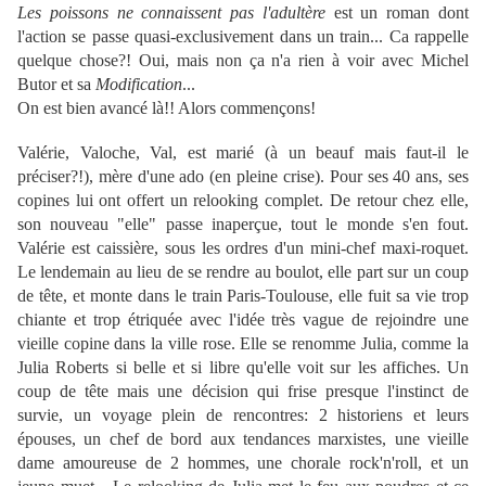
Les poissons ne connaissent pas l'adultère
est un roman dont
l'action se passe quasi-exclusivement dans un train... Ca rappelle
quelque chose?! Oui, mais non ça n'a rien à voir avec Michel
Butor et sa
Modification
...
On est bien avancé là!! Alors commençons!
Valérie, Valoche, Val, est marié (à un beauf mais faut-il le
préciser?!), mère d'une ado (en pleine crise). Pour ses 40 ans, ses
copines lui ont offert un relooking complet. De retour chez elle,
son nouveau "elle" passe inaperçue, tout le monde s'en fout.
Valérie est caissière, sous les ordres d'un mini-chef maxi-roquet.
Le lendemain au lieu de se rendre au boulot, elle part sur un coup
de tête, et monte dans le train Paris-Toulouse, elle fuit sa vie trop
chiante et trop étriquée avec l'idée très vague de rejoindre une
vieille copine dans la ville rose. Elle se renomme Julia, comme la
Julia Roberts si belle et si libre qu'elle voit sur les affiches. Un
coup de tête mais une décision qui frise presque l'instinct de
survie, un voyage plein de rencontres: 2 historiens et leurs
épouses, un chef de bord aux tendances marxistes, une vieille
dame amoureuse de 2 hommes, une chorale rock'n'roll, et un