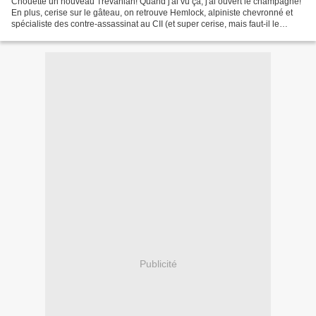
Chouette un nouveau Trevanian! Quand j'ai vu ça, j'ai ouvert le champagne!
En plus, cerise sur le gâteau, on retrouve Hemlock, alpiniste chevronné et
spécialiste des contre-assassinat au CII (et super cerise, mais faut-il le
préciser, c'est chez Gallmeister)....
Publicité