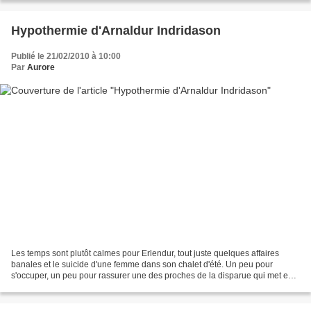
Hypothermie d'Arnaldur Indridason
Publié le 21/02/2010 à 10:00
Par
Aurore
Les temps sont plutôt calmes pour Erlendur, tout juste quelques affaires
banales et le suicide d'une femme dans son chalet d'été. Un peu pour
s'occuper, un peu pour rassurer une des proches de la disparue qui met en
doute son suicide, il se met en tête...