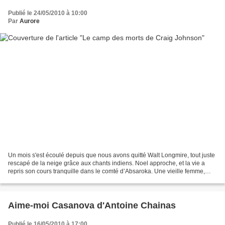
Publié le 24/05/2010 à 10:00
Par
Aurore
Un mois s'est écoulé depuis que nous avons quitté Walt Longmire, tout juste
rescapé de la neige grâce aux chants indiens. Noel approche, et la vie a
repris son cours tranquille dans le comté d’Absaroka. Une vieille femme,
Mari Baroja, meurt à l'hospice...
Aime-moi Casanova d'Antoine Chainas
Publié le 16/05/2010 à 17:00