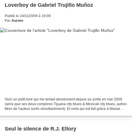
Loverboy de Gabriel Trujillo Muñoz
Publié le 24/11/2009 à 19:00
Par
Aurore
Voici un petit livre qui me tentait absolument depuis sa sortie en mai 2009
(ainsi que ses deux compères Tijuana city blues & Mexicali city blues, autres
titres de l'auteur sortis simultanément). Et voilà qui est fait grâce à Masse
critique et aux Allusifs...
Seul le silence de R.J. Ellory