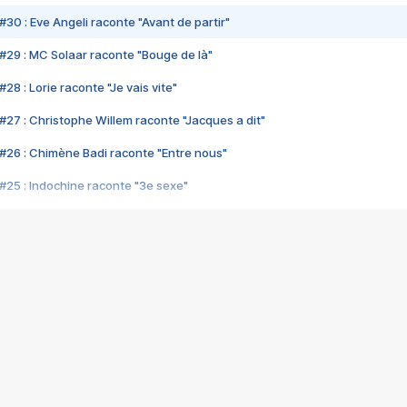
#30 : Eve Angeli raconte "Avant de partir"
#29 : MC Solaar raconte "Bouge de là"
28 : Lorie raconte "Je vais vite"
#27 : Christophe Willem raconte "Jacques a dit"
#26 : Chimène Badi raconte "Entre nous"
#25 : Indochine raconte "3e sexe"
#24 : Zaho raconte "C'est chelou"
#23 : Patrick Bruel raconte "Au café des délices"
#22 : Kyo raconte "Le chemin"
#21 : Nolwenn Leroy raconte "Cassé"
#20 : Patrick Hernandez raconte "Born to be alive"
#19 : Lorie raconte "Près de moi"