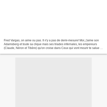
Fred Vargas, on aime ou pas. Il n'y a pas de demi-mesure! Moi, j'aime son
Adamsberg et toute sa clique mais ses triades infernales, les empereurs
(Claude, Néron et Tibère) qu'on croise dans Ceux qui vont mourir te salue et
les saints (Marc, Matthias et...