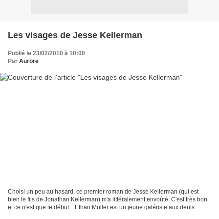
Les visages de Jesse Kellerman
Publié le 23/02/2010 à 10:00
Par
Aurore
Choisi un peu au hasard, ce premier roman de Jesse Kellerman (qui est
bien le fils de Jonathan Kellerman) m'a littéralement envoûté. C'est très bon
et ce n'est que le début... Ethan Muller est un jeune galériste aux dents
longues et imbu de lui-même....