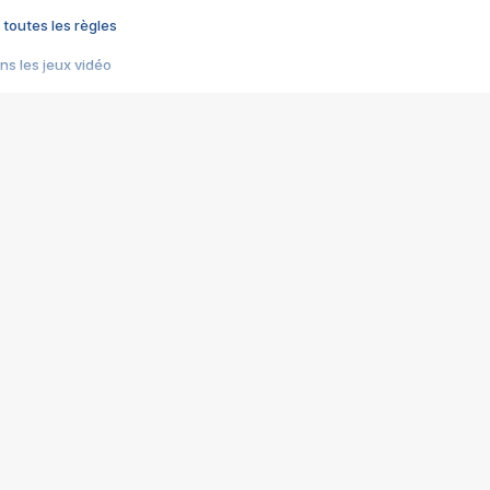
 toutes les règles
s les jeux vidéo
us choquant de Rockstar ? - Le scandale BULLY
e plus moche de Steam
du RÊVE tourne au CAUCHEMAR
pendant 8 heures
it… à tort
umiliés par un jeu vidéo
ire - Final Fantasy 8
ti un empire - Age of Empires
story DOFUS
tard, il crée l'un des pires jeux de tous les temps, MindsEye.