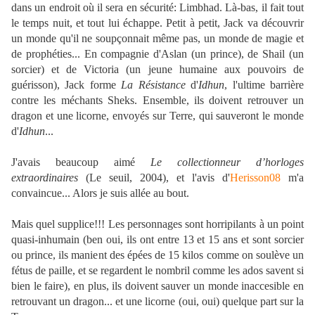
dans un endroit où il sera en sécurité: Limbhad. Là-bas, il fait tout
le temps nuit, et tout lui échappe. Petit à petit, Jack va découvrir
un monde qu'il ne soupçonnait même pas, un monde de magie et
de prophéties... En compagnie d'Aslan (un prince), de Shail (un
sorcier) et de Victoria (un jeune humaine aux pouvoirs de
guérisson), Jack forme
La Résistance
d'
Idhun
, l'ultime barrière
contre les méchants Sheks. Ensemble, ils doivent retrouver un
dragon et une licorne, envoyés sur Terre, qui sauveront le monde
d'
Idhun
...
J'avais beaucoup aimé
Le collectionneur d’horloges
extraordinaires
(Le seuil, 2004), et l'avis d'
Herisson08
m'a
convaincue... Alors je suis allée au bout.
Mais quel supplice!!! Les personnages sont horripilants à un point
quasi-inhumain (ben oui, ils ont entre 13 et 15 ans et sont sorcier
ou prince, ils manient des épées de 15 kilos comme on soulève un
fétus de paille, et se regardent le nombril comme les ados savent si
bien le faire), en plus, ils doivent sauver un monde inaccesible en
retrouvant un dragon... et une licorne (oui, oui) quelque part sur la