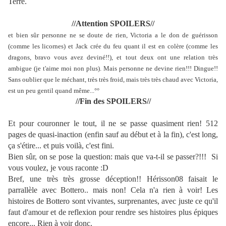
Terre.
//Attention SPOILERS//
et bien sûr personne ne se doute de rien, Victoria a le don de guérisson
(comme les licornes) et Jack crée du feu quant il est en colère (comme les
dragons, bravo vous avez deviné!!), et tout deux ont une relation très
ambigue (je t'aime moi non plus). Mais personne ne devine rien!!! Dingue!!
Sans oublier que le méchant, très très froid, mais très très chaud avec Victoria,
est un peu gentil quand même...°°
//Fin des SPOILERS//
Et pour couronner le tout, il ne se passe quasiment rien! 512
pages de quasi-inaction (enfin sauf au début et à la fin), c'est long,
ça s'étire... et puis voilà, c'est fini.
Bien sûr, on se pose la question: mais que va-t-il se passer?!!! Si
vous voulez, je vous raconte :D
Bref, une très très grosse déception!! Hérisson08 faisait le
parrallèle avec Bottero.. mais non! Cela n'a rien à voir! Les
histoires de Bottero sont vivantes, surprenantes, avec juste ce qu'il
faut d'amour et de reflexion pour rendre ses histoires plus épiques
encore... Rien à voir donc.