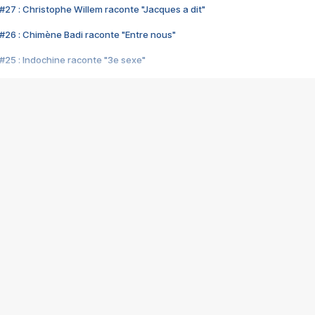
#27 : Christophe Willem raconte "Jacques a dit"
#26 : Chimène Badi raconte "Entre nous"
#25 : Indochine raconte "3e sexe"
#24 : Zaho raconte "C'est chelou"
#23 : Patrick Bruel raconte "Au café des délices"
#22 : Kyo raconte "Le chemin"
#21 : Nolwenn Leroy raconte "Cassé"
#20 : Patrick Hernandez raconte "Born to be alive"
#19 : Lorie raconte "Près de moi"
#18 : Michael Jones raconte "A nos actes manqués" (avec Jean-Jacque
#17 : Khaled raconte "Aïcha"
#16 : Corneille raconte "Parce qu'on vient de loin"
#15 : Indochine raconte "L'aventurier"