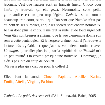
japonais, c'est que l'auteur écrit en français (merci Choco pour
l'info, je trouvais ça étrange...). Néanmoins, cette petite
gourmandise est un peu trop légère:
Tsubaki
est un roman
beaucoup trop court, surtout que l'on sent que Namiko n'est pas
au bout de ses surprises, et que les secrets sont encore nombreux.
Je n'ai donc plus le choix, il me faut la suite, et de toute urgence!!
Vous êtes nombreuses à affirmer que la vue d'ensemble donne son
sens à cette pentalogie... Et je l'espère vraiment car si j'ai trouvé la
lecture très agréable et que j'aurais volontiers continuer avec
Hamaguri
pour aller plus loin, car la rapidité de ce
Tsubaki
m'a
un peu frustré. On croirait presque une nouvelle... Dommage, je
n'étais pas loin du coup de coeur!!
'Me reste plus qu'à craquer pour le coffret :)
Elles l'ont lu aussi:
Choco
,
Papillon
,
Abeille
,
Karine
,
Emilie
,
Aifelle
,
Virginie
,
Fashion
...
Tsubaki
- Le poids des secrets/1
d'Aki Shimazaki, Babel, 2005