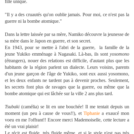
fille unique.
"Il y a des cruautés qu'on oublie jamais. Pour moi, ce n'est pas la
guerre ni la bombe atomique."
Dans la lettre laissée par sa mère, Namiko découvre la jeunesse de
sa mère dans le Japon en guerre, et son secret.
En 1943, pour se mettre à l'abri de la guerre, la famille de la
jeune Yukiko emménage à Nagasaki. Là-bas, ils sont
yosomono
(étrangers), nouer des relations est difficile, d'autant plus que les
habitants de la région parlent un dialecte. Leurs voisins, parents
d'un jeune garçon de l'âge de Yukiko, sont eux aussi yosomono,
et les deux enfants ne tardent pas à devenir proches. Seulement,
les secrets font plus de ravages que la guerre, ou même que la
bombe atomique qui est lâchée sur la ville 2 ans plus tard.
Tsubaki
(camélia) se lit en une bouchée! Il me tentait depuis un
moment (un peu à cause de vous!!), et
Tiphanie
a exaucé mon
voeu en me l'offrant!! Encore merci Mademoiselle, cette lecture a
été un vrai plaisir!
Le récit est fluide, très fluide même, et si le style n'est pas très